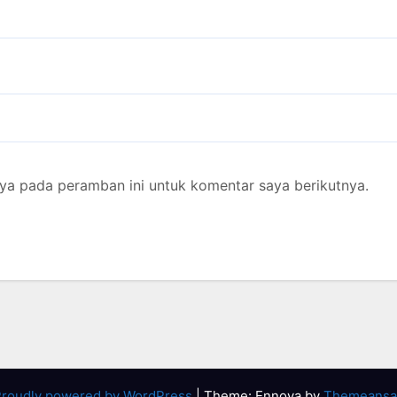
ya pada peramban ini untuk komentar saya berikutnya.
roudly powered by WordPress
|
Theme: Ennova by
Themeansa