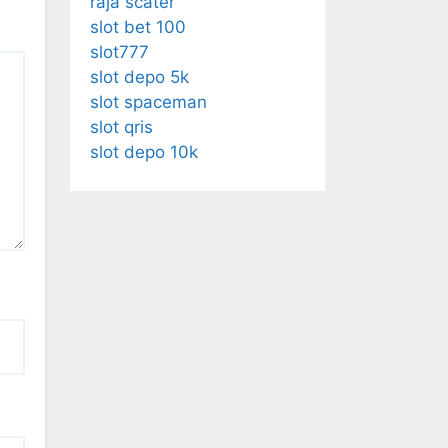
raja scater
slot bet 100
slot777
slot depo 5k
slot spaceman
slot qris
slot depo 10k