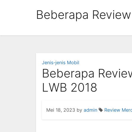
Skip
Beberapa Review
to
content
Jenis-jenis Mobil
Beberapa Revie
LWB 2018
Mei 18, 2023
by
admin
Review Mer