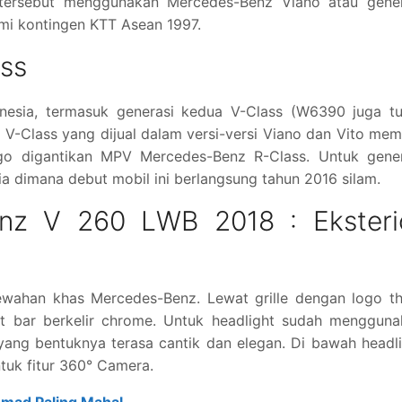
 tersebut menggunakan Mercedes-Benz Viano atau gener
mi kontingen KTT Asean 1997.
ss
onesia, termasuk generasi kedua V-Class (W6390 juga tu
 V-Class yang dijual dalam versi-versi Viano dan Vito memi
ego digantikan MPV Mercedes-Benz R-Class. Untuk gener
ia dimana debut mobil ini berlangsung tahun 2016 silam.
nz V 260 LWB 2018 : Eksteri
ewahan khas Mercedes-Benz. Lewat grille dengan logo th
lot bar berkelir chrome. Untuk headlight sudah menggun
 yang bentuknya terasa cantik dan elegan. Di bawah headl
tuk fitur 360° Camera.