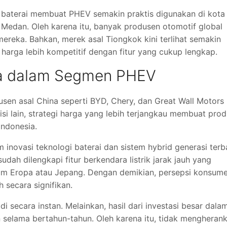
 baterai membuat PHEV semakin praktis digunakan di kota
 Medan. Oleh karena itu, banyak produsen otomotif global
reka. Bahkan, merek asal Tiongkok kini terlihat semakin
arga lebih kompetitif dengan fitur yang cukup lengkap.
na dalam Segmen PHEV
usen asal China seperti
BYD
,
Chery
, dan
Great Wall Motors
isi lain, strategi harga yang lebih terjangkau membuat pro
ndonesia.
m inovasi teknologi baterai dan sistem hybrid generasi terb
ah dilengkapi fitur berkendara listrik jarak jauh yang
um Eropa atau Jepang. Dengan demikian, persepsi konsum
 secara signifikan.
di secara instan. Melainkan, hasil dari investasi besar dala
selama bertahun-tahun. Oleh karena itu, tidak mengheran