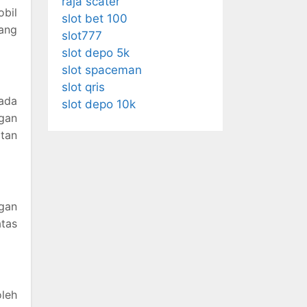
raja scater
bil
slot bet 100
yang
slot777
slot depo 5k
slot spaceman
slot qris
ada
slot depo 10k
gan
atan
gan
atas
leh