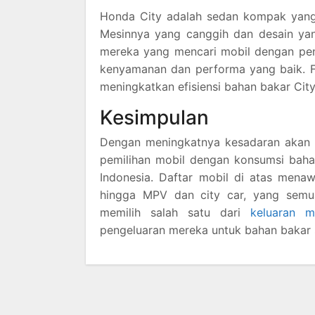
Honda City adalah sedan kompak yang 
Mesinnya yang canggih dan desain yan
mereka yang mencari mobil dengan p
kenyamanan dan performa yang baik. Fi
meningkatkan efisiensi bahan bakar City
Kesimpulan
Dengan meningkatnya kesadaran akan pe
pemilihan mobil dengan konsumsi baha
Indonesia. Daftar mobil di atas menaw
hingga MPV dan city car, yang semu
memilih salah satu dari
keluaran m
pengeluaran mereka untuk bahan bakar 