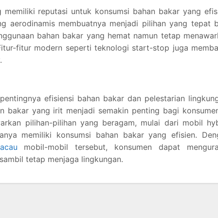
memiliki reputasi untuk konsumsi bahan bakar yang efis
g aerodinamis membuatnya menjadi pilihan yang tepat b
enggunaan bahan bakar yang hemat namun tetap menawar
tur-fitur modern seperti teknologi start-stop juga memb
.
ntingnya efisiensi bahan bakar dan pelestarian lingkun
n bakar yang irit menjadi semakin penting bagi konsume
arkan pilihan-pilihan yang beragam, mulai dari mobil hy
anya memiliki konsumsi bahan bakar yang efisien. Den
acau
mobil-mobil tersebut, konsumen dapat mengura
sambil tetap menjaga lingkungan.