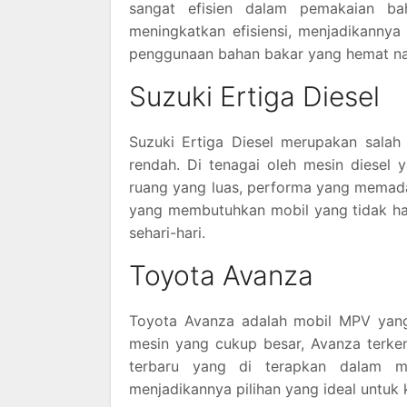
sangat efisien dalam pemakaian ba
meningkatkan efisiensi, menjadikanny
penggunaan bahan bakar yang hemat nam
Suzuki Ertiga Diesel
Suzuki Ertiga Diesel merupakan sala
rendah. Di tenagai oleh mesin diesel 
ruang yang luas, performa yang memadai
yang membutuhkan mobil yang tidak ha
sehari-hari.
Toyota Avanza
Toyota Avanza adalah mobil MPV yang 
mesin yang cukup besar, Avanza terke
terbaru yang di terapkan dalam 
menjadikannya pilihan yang ideal untu