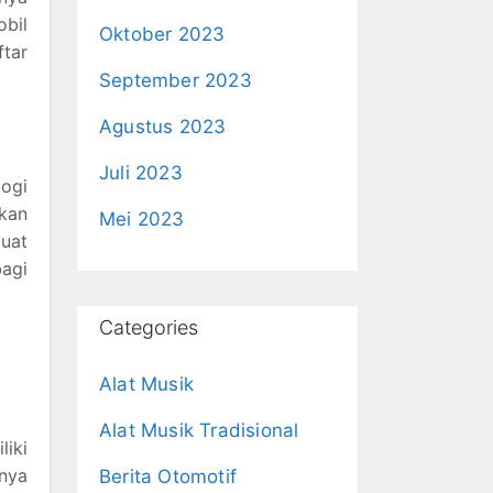
obil
Oktober 2023
ftar
September 2023
Agustus 2023
Juli 2023
logi
ikan
Mei 2023
buat
bagi
Categories
Alat Musik
Alat Musik Tradisional
liki
nya
Berita Otomotif