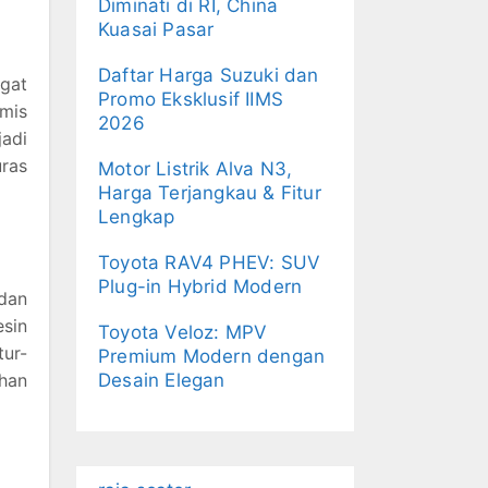
Diminati di RI, China
Kuasai Pasar
Daftar Harga Suzuki dan
ngat
Promo Eksklusif IIMS
amis
2026
jadi
ras
Motor Listrik Alva N3,
Harga Terjangkau & Fitur
Lengkap
Toyota RAV4 PHEV: SUV
Plug-in Hybrid Modern
dan
esin
Toyota Veloz: MPV
tur-
Premium Modern dengan
ahan
Desain Elegan