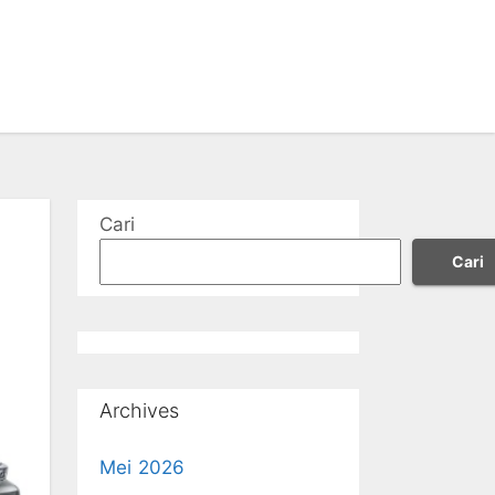
Cari
Cari
Archives
Mei 2026