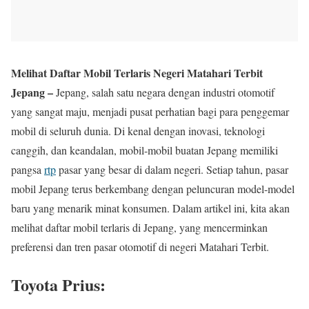
Melihat Daftar Mobil Terlaris Negeri Matahari Terbit
Jepang –
Jepang, salah satu negara dengan industri otomotif
yang sangat maju, menjadi pusat perhatian bagi para penggemar
mobil di seluruh dunia. Di kenal dengan inovasi, teknologi
canggih, dan keandalan, mobil-mobil buatan Jepang memiliki
pangsa
rtp
pasar yang besar di dalam negeri. Setiap tahun, pasar
mobil Jepang terus berkembang dengan peluncuran model-model
baru yang menarik minat konsumen. Dalam artikel ini, kita akan
melihat daftar mobil terlaris di Jepang, yang mencerminkan
preferensi dan tren pasar otomotif di negeri Matahari Terbit.
Toyota Prius
: