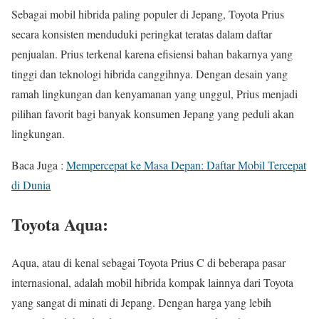
Sebagai mobil hibrida paling populer di Jepang, Toyota Prius
secara konsisten menduduki peringkat teratas dalam daftar
penjualan. Prius terkenal karena efisiensi bahan bakarnya yang
tinggi dan teknologi hibrida canggihnya. Dengan desain yang
ramah lingkungan dan kenyamanan yang unggul, Prius menjadi
pilihan favorit bagi banyak konsumen Jepang yang peduli akan
lingkungan.
Baca Juga :
Mempercepat ke Masa Depan: Daftar Mobil Tercepat
di Dunia
Toyota Aqua
:
Aqua, atau di kenal sebagai Toyota Prius C di beberapa pasar
internasional, adalah mobil hibrida kompak lainnya dari Toyota
yang sangat di minati di Jepang. Dengan harga yang lebih