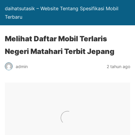
daihatsutasik – Website Tentang Spesifikasi Mobil
Terbaru
Melihat Daftar Mobil Terlaris
Negeri Matahari Terbit Jepang
admin
2 tahun ago