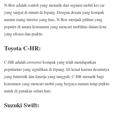
N-Box adalah contoh yang menarik dari segmen mobil kei car
yang sangat di minati di Jepang. Dengan desain yang kompak
namun ruang interior yang luas, N-Box menjadi pilihan yang
populer di antara konsumen yang mencari mobilitas dalam kota
yang efisien dan praktis.
Toyota C-HR
:
C-HR adalah crossover kompak yang telah mendapatkan
popularitas yang signifikan di Jepang. Di kenal karena desainnya
yang futuristik dan kinerja yang tangguh, C-HR menarik bagi
konsumen yang mencari mobil yang bergaya namun tetap praktis
untuk di gunakan sehari-hari.
Suzuki Swift
: