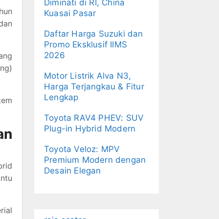
Diminati di RI, China
ahun
Kuasai Pasar
 dan
Daftar Harga Suzuki dan
Promo Eksklusif IIMS
2026
rang
ing)
Motor Listrik Alva N3,
Harga Terjangkau & Fitur
Lengkap
tem
Toyota RAV4 PHEV: SUV
Plug-in Hybrid Modern
an
Toyota Veloz: MPV
Premium Modern dengan
brid
Desain Elegan
antu
rial