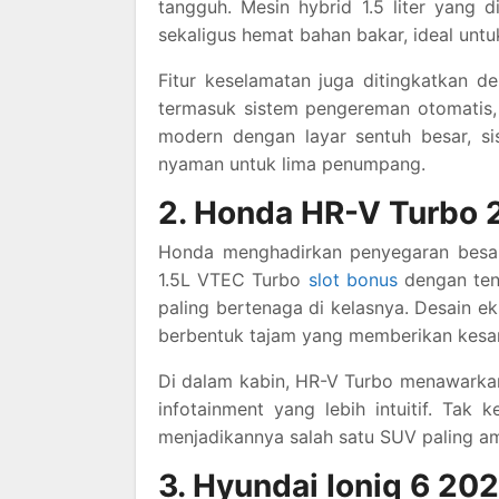
tangguh. Mesin hybrid 1.5 liter yang 
sekaligus hemat bahan bakar, ideal unt
Fitur keselamatan juga ditingkatkan 
termasuk sistem pengereman otomatis, l
modern dengan layar sentuh besar, si
nyaman untuk lima penumpang.
2. Honda HR-V Turbo 
Honda menghadirkan penyegaran besar
1.5L VTEC Turbo
slot bonus
dengan ten
paling bertenaga di kelasnya. Desain ek
berbentuk tajam yang memberikan kesa
Di dalam kabin, HR-V Turbo menawarkan s
infotainment yang lebih intuitif. Tak 
menjadikannya salah satu SUV paling ama
3. Hyundai Ioniq 6 2025