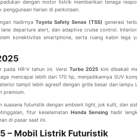
dipadukan dengan motor listrik memberikan tenaga respo
uk penggunaan harian di perkotaan.
dengan hadirnya
Toyota Safety Sense (TSS)
generasi terb
ane departure alert, dan adaptive cruise control. Interio
stem konektivitas smartphone, serta ruang kabin lega y
2025
 pada HR-V tahun ini. Versi
Turbo 2025
kini dibekali m
aga mencapai lebih dari 170 hp, menjadikannya SUV kom
sterior tampil lebih agresif dengan grille besar dan lampu
n premium.
uasana futuristik dengan ambient light, jok kulit, dan si
ketinggalan, fitur keselamatan
Honda Sensing
hadir lengk
n di pasar saat ini.
 – Mobil Listrik Futuristik