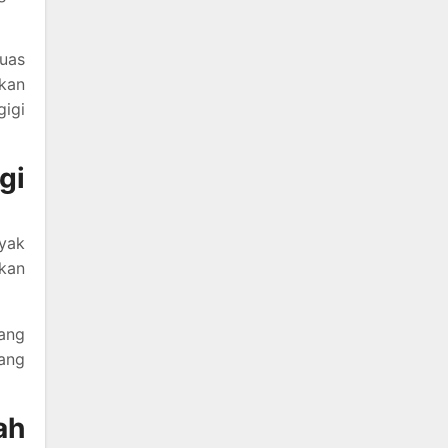
luas
lkan
gigi
gi
ayak
kan
pang
yang
ah