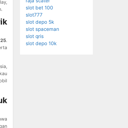
raja scater
lay,
slot bet 100
.
slot777
ik
slot depo 5k
slot spaceman
slot qris
025
.
slot depo 10k
erta
sia,
kau
obil
uk
awa
ngan