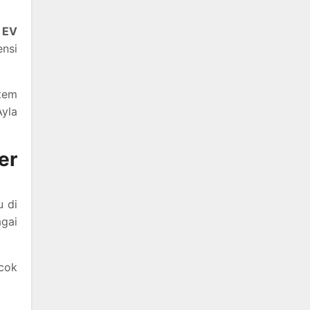
 EV
ensi
tem
Ayla
er
u di
gai
ocok