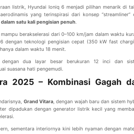
aan listrik, Hyundai Ioniq 6 menjadi pilihan menarik di t
aerodinamis yang terinspirasi dari konsep “streamliner”
dalam satu kali pengisian penuh
.
f, mampu berakselerasi dari 0–100 km/jam dalam waktu ku
 6 dengan teknologi pengisian cepat (350 kW fast charg
 hanya dalam waktu 18 menit.
, dengan dua layar besar berukuran 12 inci dan sis
uai suasana hati pengemudi.
ara 2025 – Kombinasi Gagah d
ndarisnya,
Grand Vitara
, dengan wajah baru dan sistem hy
 liter dipadukan dengan generator listrik kecil yang memb
lerasi.
rn, sementara interiornya kini lebih nyaman dengan mate