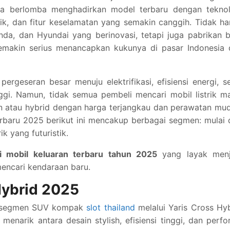
ma berlomba menghadirkan model terbaru dengan teknol
baik, dan fitur keselamatan yang semakin canggih. Tidak h
da, dan Hyundai yang berinovasi, tetapi juga pabrikan 
 semakin serius menancapkan kukunya di pasar Indonesia
ergeseran besar menuju elektrifikasi, efisiensi energi, s
gi. Namun, tidak semua pembeli mencari mobil listrik m
n atau hybrid dengan harga terjangkau dan perawatan mu
erbaru 2025 berikut ini mencakup berbagai segmen: mulai 
ik yang futuristik.
 mobil keluaran terbaru tahun 2025
yang layak menj
encari kendaraan baru.
 Hybrid 2025
di segmen SUV kompak
slot thailand
melalui Yaris Cross Hy
enarik antara desain stylish, efisiensi tinggi, dan perf