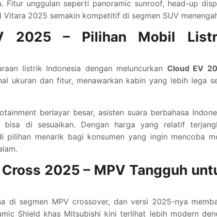
. Fitur unggulan seperti panoramic sunroof, head-up disp
 Vitara 2025 semakin kompetitif di segmen SUV menengah
 2025 – Pilihan Mobil Listr
araan listrik Indonesia dengan meluncurkan
Cloud EV 2
hal ukuran dan fitur, menawarkan kabin yang lebih lega s
otainment berlayar besar, asisten suara berbahasa Indone
bisa di sesuaikan. Dengan harga yang relatif terjang
adi pilihan menarik bagi konsumen yang ingin mencoba m
alam.
r Cross 2025 – MPV Tangguh unt
ona di segmen MPV crossover, dan versi 2025-nya memb
ic Shield khas Mitsubishi kini terlihat lebih modern de