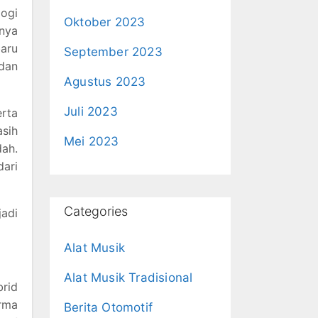
ogi
Oktober 2023
anya
baru
September 2023
 dan
Agustus 2023
Juli 2023
erta
asih
Mei 2023
dah.
dari
Categories
adi
Alat Musik
Alat Musik Tradisional
brid
orma
Berita Otomotif