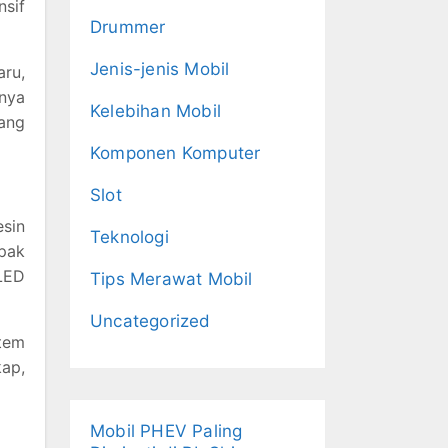
nsif
Drummer
Jenis-jenis Mobil
aru,
rnya
Kelebihan Mobil
ang
Komponen Komputer
Slot
esin
Teknologi
pak
 LED
Tips Merawat Mobil
Uncategorized
stem
ap,
Mobil PHEV Paling