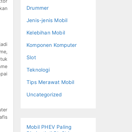
ktor
Drummer
kan
Jenis-jenis Mobil
Kelebihan Mobil
adi
Komponen Komputer
ame,
Slot
ntuk
game
Teknologi
pai
Tips Merawat Mobil
Uncategorized
ter
afis
Mobil PHEV Paling