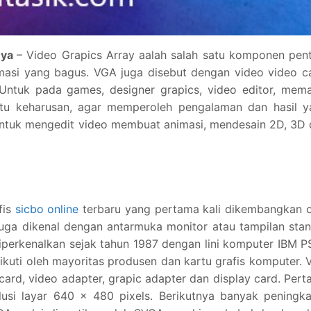
nya
– Video Grapics Array aalah salah satu komponen pen
masi yang bagus. VGA juga disebut dengan video video c
 Untuk pada games, designer grapics, video editor, mem
atu keharusan, agar memperoleh pengalaman dan hasil y
untuk mengedit video membuat animasi, mendesain 2D, 3D
fis
sicbo online
terbaru yang pertama kali dikembangkan o
juga dikenal dengan antarmuka monitor atau tampilan sta
perkenalkan sejak tahun 1987 dengan lini komputer IBM P
iikuti oleh mayoritas produsen dan kartu grafis komputer.
ard, video adapter, grapic adapter dan display card. Per
olusi layar 640 x 480 pixels. Berikutnya banyak peningk