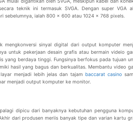
VGA mulai digantikan oleh SVGA, meskipun kabel dan kone
ecara teknik ini termasuk SVGA. Dengan super VGA a
ari sebelumnya, ialah 800 x 600 atau 1024 x 768 pixels.
mengkonversi sinyal digital dari output komputer menj
nya untuk pekerjaan desain grafis atau bermain videio g
s yang berdaya tinggi. Fungsinya berfokus pada tujuan u
miki hasil yang bagus dan berkualitas. Membantu video 
layar menjadi lebih jelas dan tajam
baccarat casino
sam
mbar menjadi output komputer ke monitor.
palagi dipicu dari banyaknya kebutuhan pengguna kompu
Akhir dari produsen meriis banyak tipe dan varian kartu gr