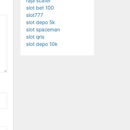
raja scater
slot bet 100
slot777
slot depo 5k
slot spaceman
slot qris
slot depo 10k