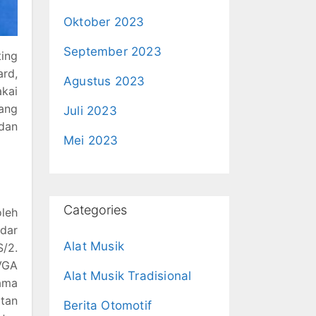
Oktober 2023
September 2023
ting
ard,
Agustus 2023
akai
ang
Juli 2023
 dan
Mei 2023
Categories
leh
ndar
Alat Musik
S/2.
 VGA
Alat Musik Tradisional
tama
atan
Berita Otomotif