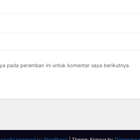
ya pada peramban ini untuk komentar saya berikutnya.
roudly powered by WordPress
|
Theme: Ennova by
Themeansa