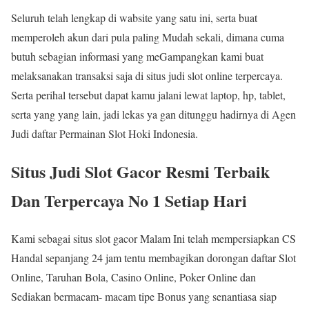
Seluruh telah lengkap di wabsite yang satu ini, serta buat
memperoleh akun dari pula paling Mudah sekali, dimana cuma
butuh sebagian informasi yang meGampangkan kami buat
melaksanakan transaksi saja di situs judi slot online terpercaya.
Serta perihal tersebut dapat kamu jalani lewat laptop, hp, tablet,
serta yang yang lain, jadi lekas ya gan ditunggu hadirnya di Agen
Judi daftar Permainan Slot Hoki Indonesia.
Situs Judi Slot Gacor Resmi Terbaik
Dan Terpercaya No 1 Setiap Hari
Kami sebagai situs slot gacor Malam Ini telah mempersiapkan CS
Handal sepanjang 24 jam tentu membagikan dorongan daftar Slot
Online, Taruhan Bola, Casino Online, Poker Online dan
Sediakan bermacam- macam tipe Bonus yang senantiasa siap