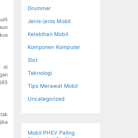
Drummer
ulit
Jenis-jenis Mobil
sun
Kelebihan Mobil
ikus
Komponen Komputer
Slot
t di
Teknologi
gan
S65
Tips Merawat Mobil
Uncategorized
otak
jika
Mobil PHEV Paling