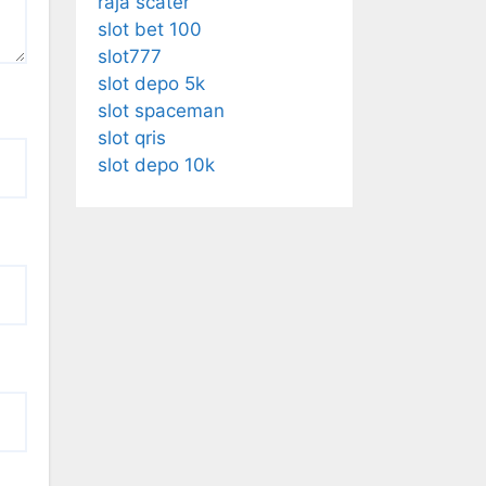
raja scater
slot bet 100
slot777
slot depo 5k
slot spaceman
slot qris
slot depo 10k