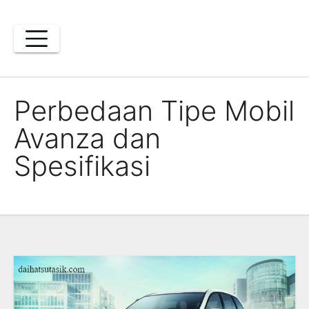
Skip
to
content
Perbedaan Tipe Mobil
Avanza dan
Spesifikasi