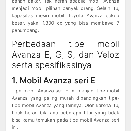
bahan bakar. Tak heran apabila mobil Avanza
menjadi mobil pilihan banyak orang. Selain itu,
kapasitas mesin mobil Toyota Avanza cukup
besar, yakni 1.300 cc yang bisa membawa 7
penumpang.
Perbedaan tipe mobil
Avanza E, G, S, dan Veloz
serta spesifikasinya
1. Mobil Avanza seri E
Tipe mobil Avanza seri E ini menjadi tipe mobil
Avanza yang paling murah dibandingkan tipe-
tipe mobil Avanza yang lainnya. Oleh karena itu,
tidak heran bila ada beberapa fitur yang tidak
bisa kamu temukan pada tipe mobil Avanza seri
ini.