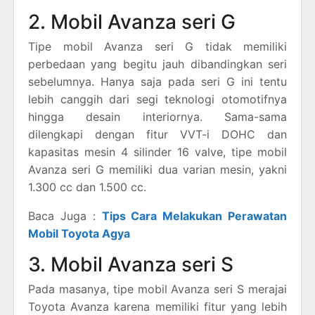
2. Mobil Avanza seri G
Tipe mobil Avanza seri G tidak memiliki
perbedaan yang begitu jauh dibandingkan seri
sebelumnya. Hanya saja pada seri G ini tentu
lebih canggih dari segi teknologi otomotifnya
hingga desain interiornya. Sama-sama
dilengkapi dengan fitur VVT-i DOHC dan
kapasitas mesin 4 silinder 16 valve, tipe mobil
Avanza seri G memiliki dua varian mesin, yakni
1.300 cc dan 1.500 cc.
Baca Juga :
Tips Cara Melakukan Perawatan
Mobil Toyota Agya
3. Mobil Avanza seri S
Pada masanya, tipe mobil Avanza seri S merajai
Toyota Avanza karena memiliki fitur yang lebih