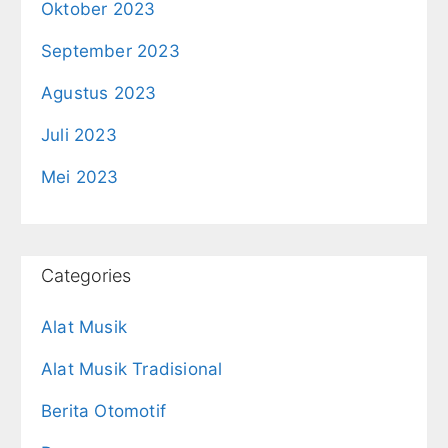
Oktober 2023
September 2023
Agustus 2023
Juli 2023
Mei 2023
Categories
Alat Musik
Alat Musik Tradisional
Berita Otomotif