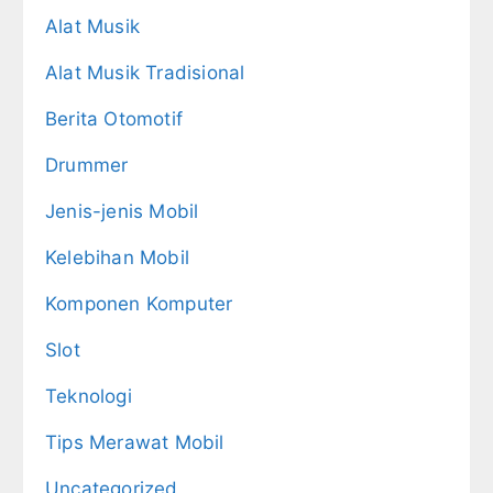
Alat Musik
Alat Musik Tradisional
Berita Otomotif
Drummer
Jenis-jenis Mobil
Kelebihan Mobil
Komponen Komputer
Slot
Teknologi
Tips Merawat Mobil
Uncategorized