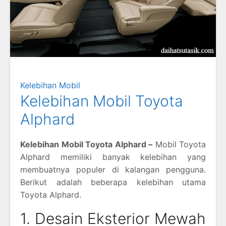
Kelebihan Mobil
Kelebihan Mobil Toyota
Alphard
Kelebihan Mobil Toyota Alphard –
Mobil Toyota
Alphard memiliki banyak kelebihan yang
membuatnya populer di kalangan pengguna.
Berikut adalah beberapa kelebihan utama
Toyota Alphard.
1. Desain Eksterior Mewah