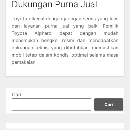
Dukungan Purna Jual
Toyota dikenal dengan jaringan servis yang luas
dan layanan purna jual yang baik. Pemilik
Toyota Alphard dapat dengan mudah
menemukan bengkel resmi dan mendapatkan
dukungan teknis yang dibutuhkan, memastikan
mobil tetap dalam kondisi optimal selama masa
pemakaian.
Cari
Cari