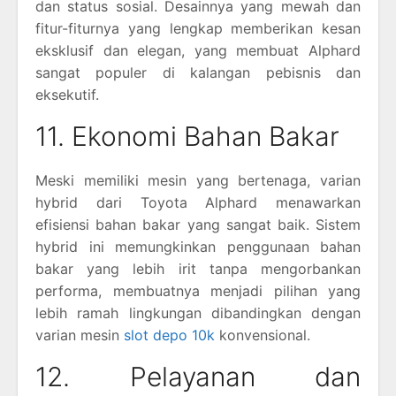
dan status sosial. Desainnya yang mewah dan
fitur-fiturnya yang lengkap memberikan kesan
eksklusif dan elegan, yang membuat Alphard
sangat populer di kalangan pebisnis dan
eksekutif.
11. Ekonomi Bahan Bakar
Meski memiliki mesin yang bertenaga, varian
hybrid dari Toyota Alphard menawarkan
efisiensi bahan bakar yang sangat baik. Sistem
hybrid ini memungkinkan penggunaan bahan
bakar yang lebih irit tanpa mengorbankan
performa, membuatnya menjadi pilihan yang
lebih ramah lingkungan dibandingkan dengan
varian mesin
slot depo 10k
konvensional.
12. Pelayanan dan