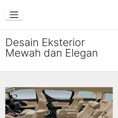
Skip
to
content
Desain Eksterior
Mewah dan Elegan