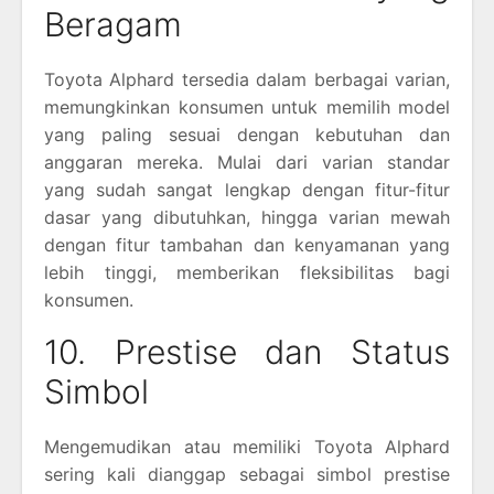
Beragam
Toyota Alphard tersedia dalam berbagai varian,
memungkinkan konsumen untuk memilih model
yang paling sesuai dengan kebutuhan dan
anggaran mereka. Mulai dari varian standar
yang sudah sangat lengkap dengan fitur-fitur
dasar yang dibutuhkan, hingga varian mewah
dengan fitur tambahan dan kenyamanan yang
lebih tinggi, memberikan fleksibilitas bagi
konsumen.
10. Prestise dan Status
Simbol
Mengemudikan atau memiliki Toyota Alphard
sering kali dianggap sebagai simbol prestise