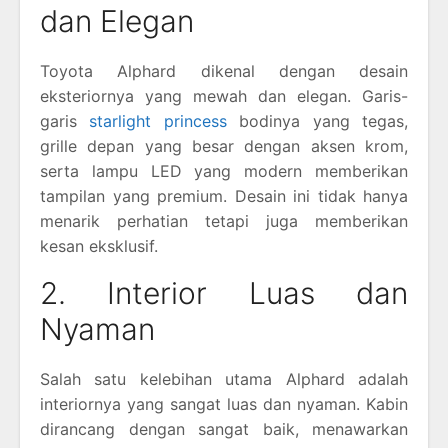
dan Elegan
Toyota Alphard dikenal dengan desain
eksteriornya yang mewah dan elegan. Garis-
garis
starlight princess
bodinya yang tegas,
grille depan yang besar dengan aksen krom,
serta lampu LED yang modern memberikan
tampilan yang premium. Desain ini tidak hanya
menarik perhatian tetapi juga memberikan
kesan eksklusif.
2. Interior Luas dan
Nyaman
Salah satu kelebihan utama Alphard adalah
interiornya yang sangat luas dan nyaman. Kabin
dirancang dengan sangat baik, menawarkan