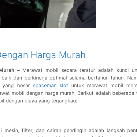
Dengan Harga Murah
 Murah –
Merawat mobil secara teratur adalah kunci un
 baik dan berkinerja optimal selama bertahun-tahun. Na
n yang besar
spaceman slot
untuk merawat mobil mere
wat mobil dengan harga murah. Berikut adalah beberapa 
l dengan biaya yang terjangkau:
i mesin, filter, dan cairan pendingin adalah langkah pen