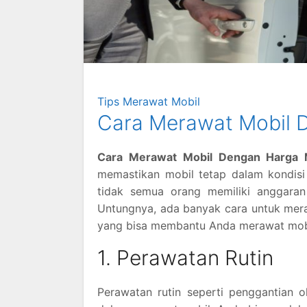
Tips Merawat Mobil
Cara Merawat Mobil 
Cara Merawat Mobil Dengan Harga
memastikan mobil tetap dalam kondisi
tidak semua orang memiliki anggara
Untungnya, ada banyak cara untuk mera
yang bisa membantu Anda merawat mobi
1. Perawatan Rutin
Perawatan rutin seperti penggantian ol