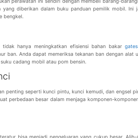
ukan perawatan ini sendiri dengan membeli barang-baran
 yang diberikan dalam buku panduan pemilik mobil. Ini 
e bengkel.
 tidak hanya meningkatkan efisiensi bahan bakar
gates
ur ban. Anda dapat memeriksa tekanan ban dengan alat u
 suku cadang mobil atau pom bensin.
nci
 penting seperti kunci pintu, kunci kemudi, dan engsel pi
buat perbedaan besar dalam menjaga komponen-komponen 
eratur bisa menjadi pengeluaran yang cukup besar. Alih-a