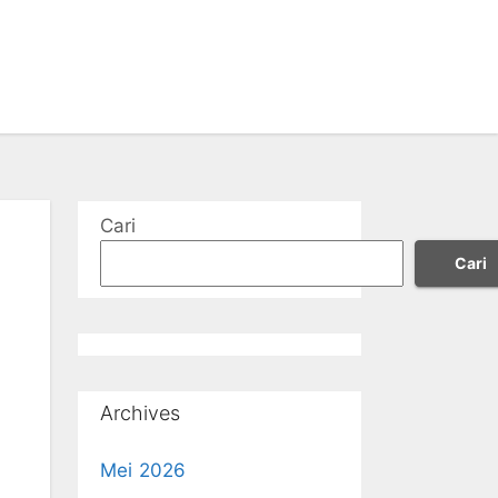
Cari
Cari
Archives
Mei 2026