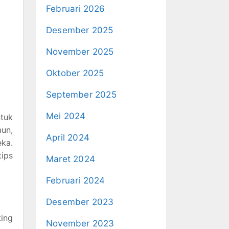
Februari 2026
Desember 2025
November 2025
Oktober 2025
September 2025
Mei 2024
tuk
mun,
April 2024
ka.
tips
Maret 2024
Februari 2024
Desember 2023
ting
November 2023