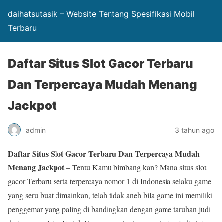
daihatsutasik – Website Tentang Spesifikasi Mobil
Terbaru
Daftar Situs Slot Gacor Terbaru
Dan Terpercaya Mudah Menang
Jackpot
admin
3 tahun ago
Daftar Situs Slot Gacor Terbaru Dan Terpercaya Mudah
Menang Jackpot
– Tentu Kamu bimbang kan? Mana situs slot
gacor Terbaru serta terpercaya nomor 1 di Indonesia selaku game
yang seru buat dimainkan, telah tidak aneh bila game ini memiliki
penggemar yang paling di bandingkan dengan game taruhan judi